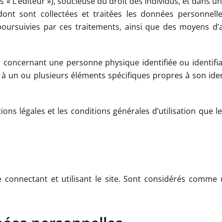
 « L’éditeur »), soucieuse du droit des individus, et dans u
dont sont collectées et traitées les données personnell
s poursuivies par ces traitements, ainsi que des moyens d’a
 concernant une personne physique identifiée ou identifi
 à un ou plusieurs éléments spécifiques propres à son iden
ons légales et les conditions générales d’utilisation que l
e se connectant et utilisant le site. Sont considérés comme